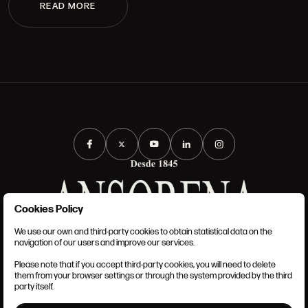
READ MORE
Cookies Policy
We use our own and third-party cookies to obtain statistical data on the
TERMS AND CONDITIONS
navigation of our users and improve our services.
LEGAL NOTICE
ANSORENA-APP.FOOT.PRIVACY_POLICY
Please note that if you accept third-party cookies, you will need to delete
COOKIES POLICY
them from your browser settings or through the system provided by the third
SET UP
party itself.
INTRANET