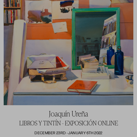
También y de su mano fui invitado a participar en
colectivas importantes como la de “50 años de
Realismo Español “en la sala Baluarte del
Ayuntamiento de Tres Cantos.
Para mí es un gozo estar en Madrid por razones
familiares y de amistad, imaginaros poder disfrutar
aparte de su acogida, de sus equipamientos
culturales y encima con una exposición montada.
En cuanto a mi pintura siempre me he sentido atraído
por el realismo, utilizando la acuarela y usando el
formato como una herramienta más. No tanto por
saltarme las reglas sino para expresarme con mayor
libertad. No da el mismo resultado, un tema en
Joaquín Ureña
formato habitual que el mismo tema usando un
LIBROS Y TINTÍN - EXPOSICIÓN ONLINE
formato mayor.
DECEMBER 23RD - JANUARY 6TH 2022