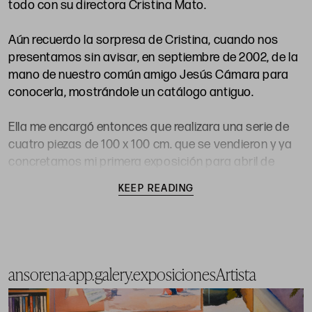
todo con su directora Cristina Mato.
Aún recuerdo la sorpresa de Cristina, cuando nos
presentamos sin avisar, en septiembre de 2002, de la
mano de nuestro común amigo Jesús Cámara para
conocerla, mostrándole un catálogo antiguo.
Ella me encargó entonces que realizara una serie de
cuatro piezas de 100 x 100 cm. que se vendieron y ya
concretamos mi primera exposición para abril de
2003.
KEEP READING
A partir de esa fecha y sin interrupción, he realizado
muestras individuales cada tres años en Ansorena y
he tenido la suerte de ir conociendo a la familia que
siempre y por encima de todo me han mostrado su
ansorena-app.galery.exposicionesArtista
cariño.