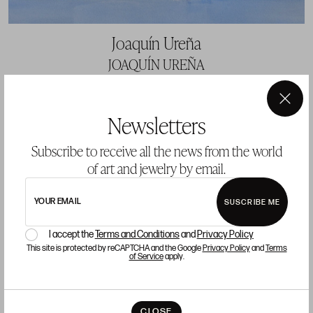
Joaquín Ureña
JOAQUÍN UREÑA
SEPTEMBER 13TH - OCTOBER 13TH 2018
×
Newsletters
Subscribe to receive all the news from the world
of art and jewelry by email.
YOUR EMAIL
SUSCRIBE ME
I accept the
Terms and Conditions
and
Privacy Policy
This site is protected by reCAPTCHA and the Google
Privacy Policy
and
Terms
of Service
apply.
CLOSE