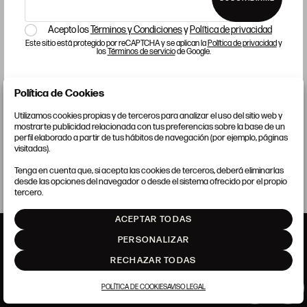
MANUEL DE GRACIA
Acepto los
Términos y Condiciones
y
Política de privacidad
Manuel de Gracia
Este sitio está protegido por reCAPTCHA y se aplican la
Política de privacidad
y
los
Términos de servicio
de Google.
Paisaje del Bierzo
Óleo sobre lienzo
65 x 92 cm
Política de Cookies
CERRAR
SOLICITAR INFORMACIÓN
Utilizamos cookies propias y de terceros para analizar el uso del sitio web y
mostrarte publicidad relacionada con tus preferencias sobre la base de un
perfil elaborado a partir de tus hábitos de navegación (por ejemplo, páginas
visitadas).
Tenga en cuenta que, si acepta las cookies de terceros, deberá eliminarlas
desde las opciones del navegador o desde el sistema ofrecido por el propio
tercero.
ACEPTAR TODAS
PERSONALIZAR
RECHAZAR TODAS
ANSORENA
POLÍTICA DE COOKIES
AVISO LEGAL