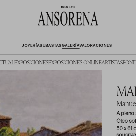
JOYERÍA
SUBASTAS
GALERÍA
VALORACIONES
ACTUAL
EXPOSICIONES
EXPOSICIONES ONLINE
ARTISTAS
FOND
MA
Manuel
A pleno 
Óleo sob
50 x 61
SOLICITA