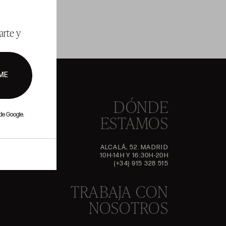
arte y
ME
DÓNDE
de Google.
ESTAMOS
ALCALÁ, 52. MADRID
10H-14H Y 16:30H-20H
(+34) 915 328 515
TRABAJA CON
NOSOTROS