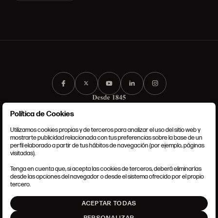
Política de Cookies
Utilizamos cookies propias y de terceros para analizar el uso del sitio web y
mostrarte publicidad relacionada con tus preferencias sobre la base de un
perfil elaborado a partir de tus hábitos de navegación (por ejemplo, páginas
TÉRMINOS Y CONDICIONES
visitadas).
AVISO LEGAL
ANSORENA-APP.FOOT.PRIVACY_POLICY
Tenga en cuenta que, si acepta las cookies de terceros, deberá eliminarlas
POLÍTICA DE COOKIES
desde las opciones del navegador o desde el sistema ofrecido por el propio
AJUSTE DE COOKIES
tercero.
INTRANET
ACEPTAR TODAS
SUBIR