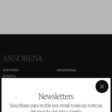
ANSORENA
HISTORIA
ANSORENA
EQUIPO
JOYERÍA
GALERÍA
×
Newsletters
SUBASTAS
VALORACIONES
Suscríbase para recibir por email todas las noticias
PREGUNTAS FRECUENTES
del mundo del arte y joyería.
CONTACTO