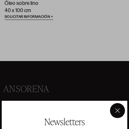
Óleo sobre lino
40 x 100 cm
SOLICITAR INFORMACIÓN
ANSORENA
HISTORIA
ANSORENA
EQUIPO
×
Newsletters
JOYERÍA
GALERÍA