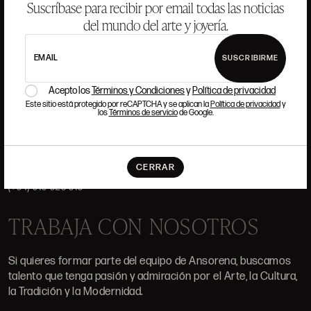
SUBASTAS
VALORACIONES
Suscríbase para recibir por email todas las noticias
del mundo del arte y joyería.
PREGUNTAS FRECUENTES
CONTACTO
EMAIL
SUSCRIBIRME
Acepto los
Términos y Condiciones
y
Política de privacidad
Este sitio está protegido por reCAPTCHA y se aplican la
Política de privacidad
y
los
Términos de servicio
de Google.
DÓNDE ESTAMOS
ALCALÁ, 52. MADRID
CERRAR
10H-14H Y 16:30H-20H
(+34) 915 328 515
TRABAJA CON NOSOTROS
Si quieres formar parte del equipo de Ansorena, buscamos
talento que tenga pasión y admiración por el Arte, la Cultura,
la Tradición y la Modernidad.