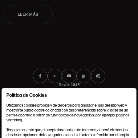
LEER MÁS
Política de Cookies
Utilizamos cookies propias y de terceros para analizar el uso del sitio web y
mostrarte publicidad relacionada con tus preferencias sobre la base de un
perfil elaborado a partir de tus hábitos de navegación (por ejemplo, páginas
TÉRMINOS Y CONDICIONES
visitadas).
AVISO LEGAL
ANSORENA-APP.FOOT.PRIVACY_POLICY
Tenga en cuenta que, si acepta las cookies de terceros, deberá eliminarlas
POLÍTICA DE COOKIES
desde las opciones del navegador o desde el sistema ofrecido por el propio
AJUSTE DE COOKIES