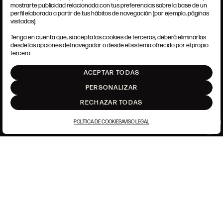
mostrarte publicidad relacionada con tus preferencias sobre la base de un
perfil elaborado a partir de tus hábitos de navegación (por ejemplo, páginas
TÉRMINOS Y CONDICIONES
visitadas).
AVISO LEGAL
ANSORENA-APP.FOOT.PRIVACY_POLICY
Tenga en cuenta que, si acepta las cookies de terceros, deberá eliminarlas
POLÍTICA DE COOKIES
desde las opciones del navegador o desde el sistema ofrecido por el propio
AJUSTE DE COOKIES
tercero.
INTRANET
ACEPTAR TODAS
SUBIR
PERSONALIZAR
RECHAZAR TODAS
POLÍTICA DE COOKIES
AVISO LEGAL