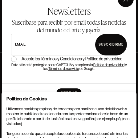
×
Newsletters
LEER MÁS
Suscríbase para recibir por email todas las noticias
del mundo del arte y joyería.
EMAIL
SUSCRIBIRME
Acepto los
Términos y Condiciones
y
Política de privacidad
Este sitio está protegido por reCAPTCHA y se aplican la
Política de privacidad
y
los
Términos de servicio
de Google.
CERRAR
Política de Cookies
Utilizamos cookies propias y de terceros para analizar el uso del sitio web y
mostrarte publicidad relacionada con tus preferencias sobre la base de un
perfil elaborado a partir de tus hábitos de navegación (por ejemplo, páginas
TÉRMINOS Y CONDICIONES
visitadas).
AVISO LEGAL
ANSORENA-APP.FOOT.PRIVACY_POLICY
Tenga en cuenta que, si acepta las cookies de terceros, deberá eliminarlas
POLÍTICA DE COOKIES