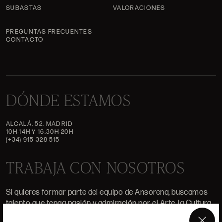
SUBASTAS
VALORACIONES
PREGUNTAS FRECUENTES
CONTACTO
DÓNDE ESTAMOS
ALCALÁ, 52. MADRID
10H-14H Y 16:30H-20H
(+34) 915 328 515
TRABAJA CON NOSOTROS
Si quieres formar parte del equipo de Ansorena, buscamos
talento que tenga pasión y admiración por el Arte, la Cultura,
la Tradición y la Modernidad.