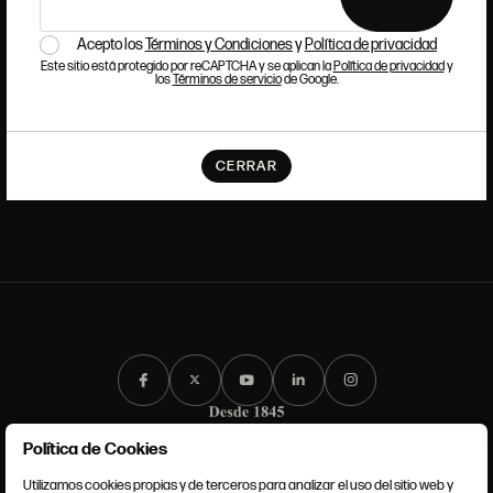
Si quieres formar parte del equipo de Ansorena, buscamos
Acepto los
Términos y Condiciones
y
Política de privacidad
talento que tenga pasión y admiración por el Arte, la Cultura,
Este sitio está protegido por reCAPTCHA y se aplican la
Política de privacidad
y
la Tradición y la Modernidad.
los
Términos de servicio
de Google.
LEER MÁS
CERRAR
Política de Cookies
Utilizamos cookies propias y de terceros para analizar el uso del sitio web y