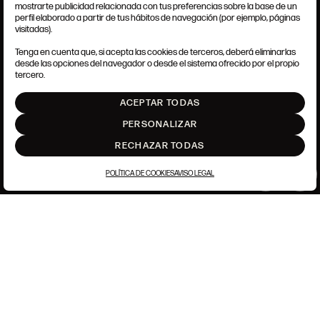
mostrarte publicidad relacionada con tus preferencias sobre la base de un
perfil elaborado a partir de tus hábitos de navegación (por ejemplo, páginas
TÉRMINOS Y CONDICIONES
visitadas).
AVISO LEGAL
ANSORENA-APP.FOOT.PRIVACY_POLICY
Tenga en cuenta que, si acepta las cookies de terceros, deberá eliminarlas
POLÍTICA DE COOKIES
desde las opciones del navegador o desde el sistema ofrecido por el propio
AJUSTE DE COOKIES
tercero.
INTRANET
ACEPTAR TODAS
SUBIR
PERSONALIZAR
RECHAZAR TODAS
POLÍTICA DE COOKIES
AVISO LEGAL