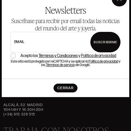
×
Newsletters
HISTORIA
ANSORENA
EQUIPO
Suscríbase para recibir por email todas las noticias
del mundo del arte y joyería.
JOYERÍA
GALERÍA
SUBASTAS
VALORACIONES
EMAIL
SUSCRIBIRME
PREGUNTAS FRECUENTES
CONTACTO
Acepto los
Términos y Condiciones
y
Política de privacidad
Este sitio está protegido por reCAPTCHA y se aplican la
Política de privacidad
y
los
Términos de servicio
de Google.
DÓNDE ESTAMOS
CERRAR
ALCALÁ, 52. MADRID
10H-14H Y 16:30H-20H
(+34) 915 328 515
TRABAJA CON NOSOTROS