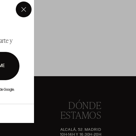
×
arte y
ME
de Google.
DÓNDE
ESTAMOS
ALCALÁ, 52. MADRID
10H-14H Y 16:30H-20H