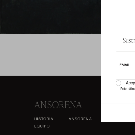
Suscr
EMAIL
Acep
Este siti
ANSORENA
HISTORIA
ANSORENA
EQUIPO