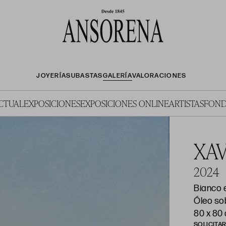
JOYERÍA
SUBASTAS
GALERÍA
VALORACIONES
ACTUAL
EXPOSICIONES
EXPOSICIONES ONLINE
ARTISTAS
FOND
XAV
2024
Bianco 
Óleo sob
80 x 80
SOLICITA