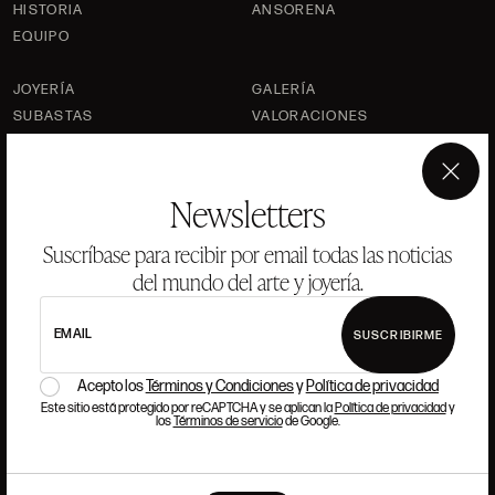
HISTORIA
ANSORENA
EQUIPO
JOYERÍA
GALERÍA
SUBASTAS
VALORACIONES
PREGUNTAS FRECUENTES
CONTACTO
×
Newsletters
Suscríbase para recibir por email todas las noticias
del mundo del arte y joyería.
DÓNDE ESTAMOS
EMAIL
SUSCRIBIRME
ALCALÁ, 52. MADRID
Acepto los
Términos y Condiciones
y
Política de privacidad
10H-14H Y 16:30H-20H
Este sitio está protegido por reCAPTCHA y se aplican la
Política de privacidad
y
(+34) 915 328 515
los
Términos de servicio
de Google.
TRABAJA CON NOSOTROS