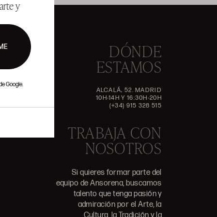
arte y
DÓNDE
ME
ESTAMOS
de Google.
ALCALÁ, 52. MADRID
10H-14H Y 16:30H-20H
(+34) 915 328 515
TRABAJA CON
NOSOTROS
Si quieres formar parte del
equipo de Ansorena, buscamos
talento que tenga pasión y
admiración por el Arte, la
Cultura, la Tradición y la