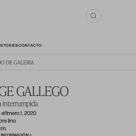
STORIES
CONTACTO
O DE GALERIA
RGE GALLEGO
a interrumpida
 efímero I, 2020
re lino
cm.
R INFORMACIÓN