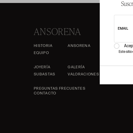
Suscr
ANSORENA
EMAIL
Acep
HISTORIA
ANSORENA
Este siti
EQUIPO
JOYERÍA
GALERÍA
SUBASTAS
VALORACIONES
PREGUNTAS FRECUENTES
CONTACTO