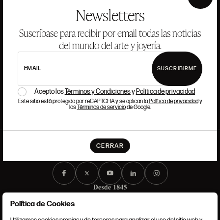
×
Newsletters
Si quieres formar parte del equipo de Ansorena, buscamos
talento que tenga pasión y admiración por el Arte, la Cultura,
Suscríbase para recibir por email todas las noticias
la Tradición y la Modernidad.
del mundo del arte y joyería.
EMAIL
SUSCRIBIRME
LEER MÁS
Acepto los
Términos y Condiciones
y
Política de privacidad
Este sitio está protegido por reCAPTCHA y se aplican la
Política de privacidad
y
los
Términos de servicio
de Google.
CERRAR
Política de Cookies