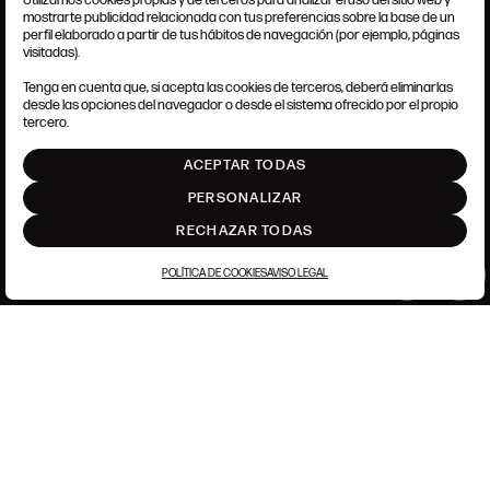
Utilizamos cookies propias y de terceros para analizar el uso del sitio web y
mostrarte publicidad relacionada con tus preferencias sobre la base de un
perfil elaborado a partir de tus hábitos de navegación (por ejemplo, páginas
TÉRMINOS Y CONDICIONES
visitadas).
AVISO LEGAL
ANSORENA-APP.FOOT.PRIVACY_POLICY
Tenga en cuenta que, si acepta las cookies de terceros, deberá eliminarlas
POLÍTICA DE COOKIES
desde las opciones del navegador o desde el sistema ofrecido por el propio
AJUSTE DE COOKIES
tercero.
INTRANET
ACEPTAR TODAS
SUBIR
PERSONALIZAR
RECHAZAR TODAS
POLÍTICA DE COOKIES
AVISO LEGAL