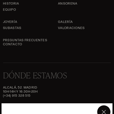
HISTORIA
ANSORENA
EQUIPO
JOYERÍA
GALERÍA
SUBASTAS
VALORACIONES
PREGUNTAS FRECUENTES
CONTACTO
DÓNDE ESTAMOS
ALCALÁ, 52. MADRID
10H-14H Y 16:30H-20H
(+34) 915 328 515
TRABAJA CON NOSOTROS