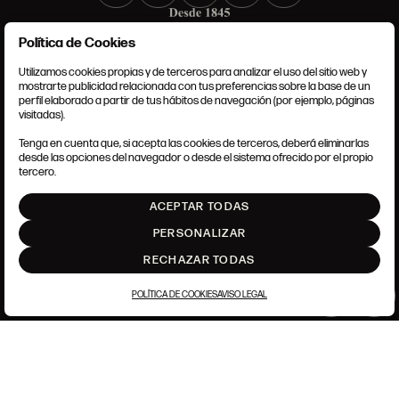
Política de Cookies
Utilizamos cookies propias y de terceros para analizar el uso del sitio web y
mostrarte publicidad relacionada con tus preferencias sobre la base de un
perfil elaborado a partir de tus hábitos de navegación (por ejemplo, páginas
TÉRMINOS Y CONDICIONES
visitadas).
AVISO LEGAL
ANSORENA-APP.FOOT.PRIVACY_POLICY
Tenga en cuenta que, si acepta las cookies de terceros, deberá eliminarlas
POLÍTICA DE COOKIES
desde las opciones del navegador o desde el sistema ofrecido por el propio
AJUSTE DE COOKIES
tercero.
INTRANET
ACEPTAR TODAS
SUBIR
PERSONALIZAR
RECHAZAR TODAS
POLÍTICA DE COOKIES
AVISO LEGAL