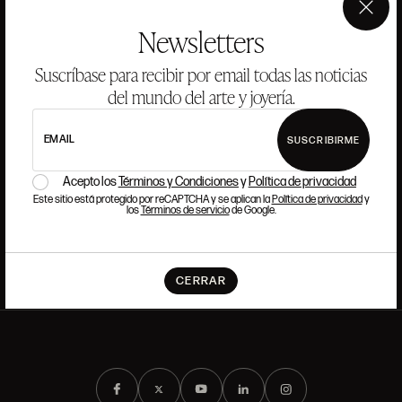
(+34) 915 328 515
×
Newsletters
TRABAJA CON NOSOTROS
Suscríbase para recibir por email todas las noticias
del mundo del arte y joyería.
Si quieres formar parte del equipo de Ansorena, buscamos
talento que tenga pasión y admiración por el Arte, la Cultura,
EMAIL
SUSCRIBIRME
la Tradición y la Modernidad.
Acepto los
Términos y Condiciones
y
Política de privacidad
Este sitio está protegido por reCAPTCHA y se aplican la
Política de privacidad
y
LEER MÁS
los
Términos de servicio
de Google.
CERRAR