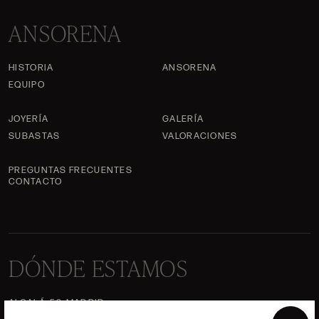
ANSORENA
HISTORIA
ANSORENA
EQUIPO
JOYERÍA
GALERÍA
SUBASTAS
VALORACIONES
PREGUNTAS FRECUENTES
CONTACTO
DÓNDE ESTAMOS
ALCALÁ, 52. MADRID
10H-14H Y 16:30H-20H