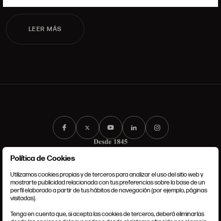
LEER MÁS
Política de Cookies
Utilizamos cookies propias y de terceros para analizar el uso del sitio web y
mostrarte publicidad relacionada con tus preferencias sobre la base de un
perfil elaborado a partir de tus hábitos de navegación (por ejemplo, páginas
TÉRMINOS Y CONDICIONES
visitadas).
AVISO LEGAL
ANSORENA-APP.FOOT.PRIVACY_POLICY
Tenga en cuenta que, si acepta las cookies de terceros, deberá eliminarlas
POLÍTICA DE COOKIES