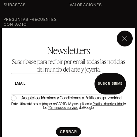
SUBASTAS
VALORACIONES
PREGUNTAS FRECUENTES
CONTACTO
×
Newsletters
DÓNDE ESTAMOS
Suscríbase para recibir por email todas las noticias
del mundo del arte y joyería.
ALCALÁ, 52. MADRID
10H-14H Y 16:30H-20H
EMAIL
SUSCRIBIRME
(+34) 915 328 515
Acepto los
Términos y Condiciones
y
Política de privacidad
TRABAJA CON NOSOTROS
Este sitio está protegido por reCAPTCHA y se aplican la
Política de privacidad
y
los
Términos de servicio
de Google.
Si quieres formar parte del equipo de Ansorena, buscamos
talento que tenga pasión y admiración por el Arte, la Cultura,
CERRAR
la Tradición y la Modernidad.