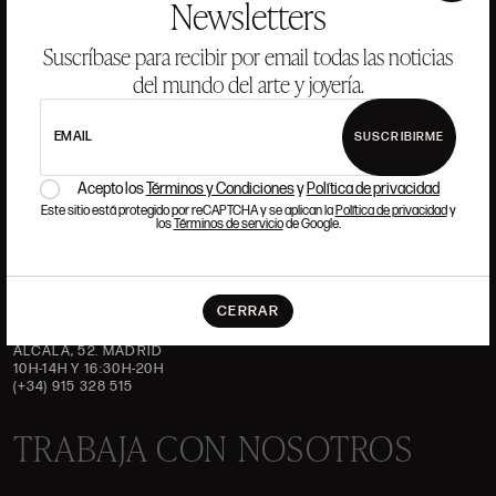
Newsletters
EQUIPO
Suscríbase para recibir por email todas las noticias
JOYERÍA
GALERÍA
del mundo del arte y joyería.
SUBASTAS
VALORACIONES
EMAIL
SUSCRIBIRME
PREGUNTAS FRECUENTES
CONTACTO
Acepto los
Términos y Condiciones
y
Política de privacidad
Este sitio está protegido por reCAPTCHA y se aplican la
Política de privacidad
y
los
Términos de servicio
de Google.
DÓNDE ESTAMOS
CERRAR
ALCALÁ, 52. MADRID
10H-14H Y 16:30H-20H
(+34) 915 328 515
TRABAJA CON NOSOTROS