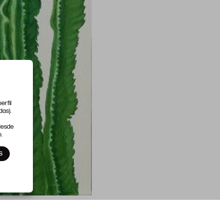
erfil
das).
 desde
.
S