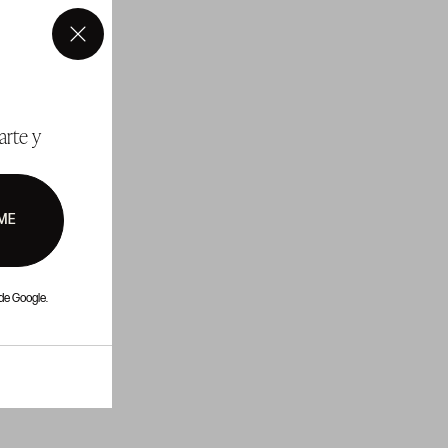
×
arte y
ME
de Google.