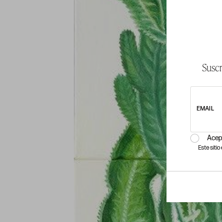
Suscr
EMAIL
Acep
Este siti