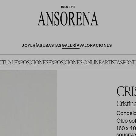
JOYERÍA
SUBASTAS
GALERÍA
VALORACIONES
ACTUAL
EXPOSICIONES
EXPOSICIONES ONLINE
ARTISTAS
FOND
CRI
Cristi
Candela
Óleo so
160 x 40
SOLICITA