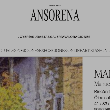
JOYERÍA
SUBASTAS
GALERÍA
VALORACIONES
ACTUAL
EXPOSICIONES
EXPOSICIONES ONLINE
ARTISTAS
FOND
MA
Manuel
Rincón f
Óleo sob
41 x 33
SOLICITA