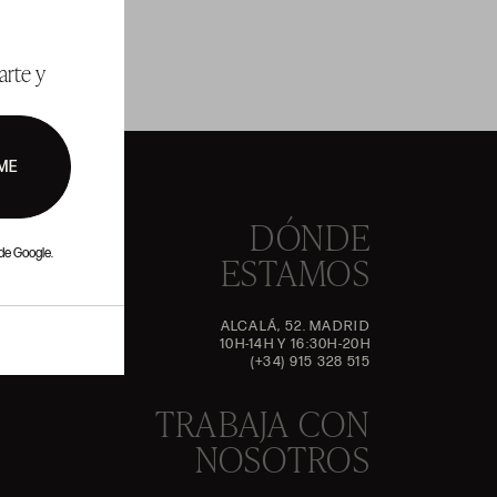
arte y
ME
DÓNDE
de Google.
ESTAMOS
ALCALÁ, 52. MADRID
10H-14H Y 16:30H-20H
(+34) 915 328 515
TRABAJA CON
NOSOTROS