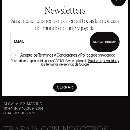
×
Newsletters
HISTORIA
ANSORENA
EQUIPO
Suscríbase para recibir por email todas las noticias
del mundo del arte y joyería.
JOYERÍA
GALERÍA
SUBASTAS
VALORACIONES
EMAIL
SUSCRIBIRME
PREGUNTAS FRECUENTES
CONTACTO
Acepto los
Términos y Condiciones
y
Política de privacidad
Este sitio está protegido por reCAPTCHA y se aplican la
Política de privacidad
y
los
Términos de servicio
de Google.
DÓNDE ESTAMOS
CERRAR
ALCALÁ, 52. MADRID
10H-14H Y 16:30H-20H
(+34) 915 328 515
TRABAJA CON NOSOTROS