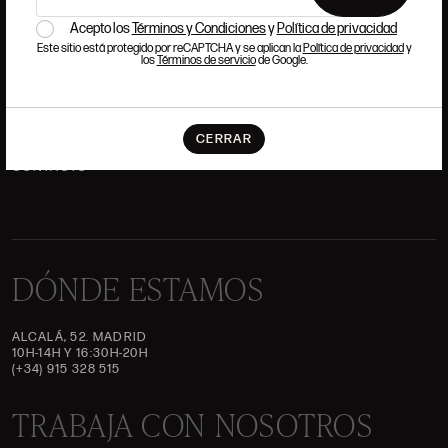
HISTORIA
ANSORENA
Acepto los
Términos y Condiciones
y
Política de privacidad
EQUIPO
Este sitio está protegido por reCAPTCHA y se aplican la
Política de privacidad
y
los
Términos de servicio
de Google.
JOYERÍA
GALERÍA
SUBASTAS
VALORACIONES
CERRAR
PREGUNTAS FRECUENTES
CONTACTO
DÓNDE ESTAMOS
ALCALÁ, 52. MADRID
10H-14H Y 16:30H-20H
(+34) 915 328 515
TRABAJA CON NOSOTROS