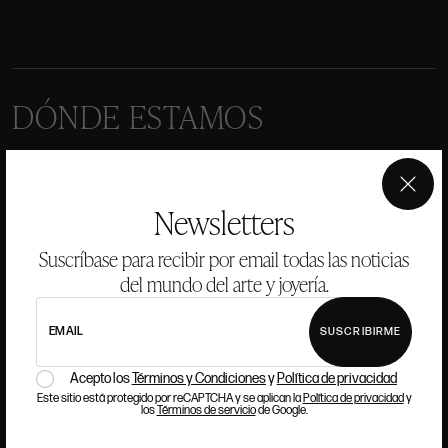
DÓNDE ESTAMOS
ALCALÁ, 52. MADRID
10H-14H Y 16:30H-20H
(+34) 915 328 515
×
Newsletters
TRABAJA CON NOSOTROS
Suscríbase para recibir por email todas las noticias
del mundo del arte y joyería.
Si quieres formar parte del equipo de Ansorena, buscamos
talento que tenga pasión y admiración por el Arte, la Cultura,
EMAIL
SUSCRIBIRME
la Tradición y la Modernidad.
Acepto los
Términos y Condiciones
y
Política de privacidad
Este sitio está protegido por reCAPTCHA y se aplican la
Política de privacidad
y
los
Términos de servicio
de Google.
LEER MÁS