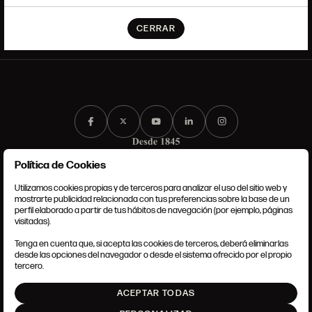
CERRAR
Política de Cookies
Utilizamos cookies propias y de terceros para analizar el uso del sitio web y
mostrarte publicidad relacionada con tus preferencias sobre la base de un
perfil elaborado a partir de tus hábitos de navegación (por ejemplo, páginas
TÉRMINOS Y CONDICIONES
visitadas).
AVISO LEGAL
ANSORENA-APP.FOOT.PRIVACY_POLICY
Tenga en cuenta que, si acepta las cookies de terceros, deberá eliminarlas
POLÍTICA DE COOKIES
desde las opciones del navegador o desde el sistema ofrecido por el propio
AJUSTE DE COOKIES
tercero.
INTRANET
ACEPTAR TODAS
SUBIR