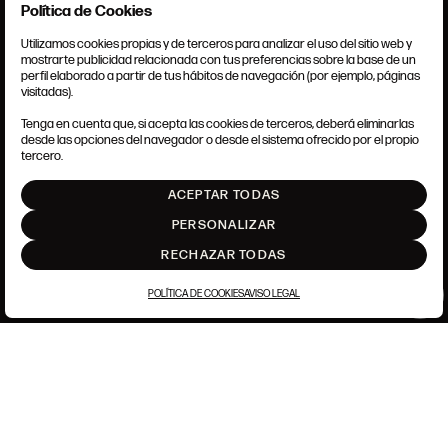
Política de Cookies
EMAIL
SUSCRIBIRME
Utilizamos cookies propias y de terceros para analizar el uso del sitio web y
mostrarte publicidad relacionada con tus preferencias sobre la base de un
perfil elaborado a partir de tus hábitos de navegación (por ejemplo, páginas
TÉRMINOS Y CONDICIONES
Acepto los
Términos y Condiciones
y
Política de privacidad
visitadas).
AVISO LEGAL
Este sitio está protegido por reCAPTCHA y se aplican la
Política de privacidad
y
ANSORENA-APP.FOOT.PRIVACY_POLICY
los
Términos de servicio
de Google.
Tenga en cuenta que, si acepta las cookies de terceros, deberá eliminarlas
POLÍTICA DE COOKIES
desde las opciones del navegador o desde el sistema ofrecido por el propio
AJUSTE DE COOKIES
tercero.
INTRANET
CERRAR
ACEPTAR TODAS
SUBIR
PERSONALIZAR
RECHAZAR TODAS
POLÍTICA DE COOKIES
AVISO LEGAL