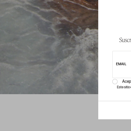
Suscr
EMAIL
Acep
Este siti