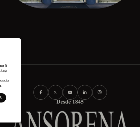
erfil
das).
 desde
.
S