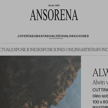
JOYERÍA
SUBASTAS
GALERÍA
VALORACIONES
ACTUAL
EXPOSICIONES
EXPOSICIONES ONLINE
ARTISTAS
FOND
ALW
Alwin 
CUTTIN
óleo so
100 x 8
SOLICITA