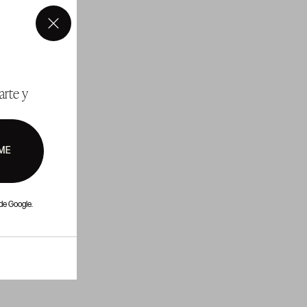
×
arte y
ME
de Google.