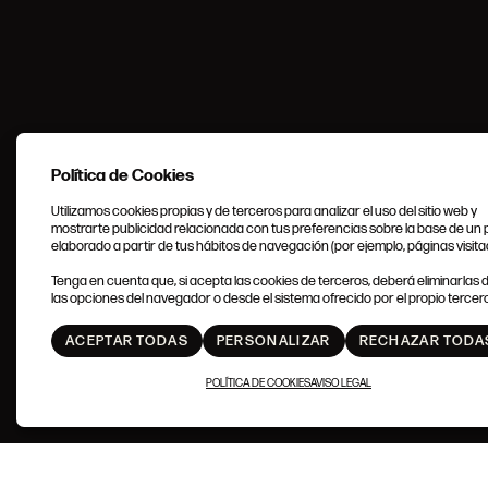
Política de Cookies
Utilizamos cookies propias y de terceros para analizar el uso del sitio web y
mostrarte publicidad relacionada con tus preferencias sobre la base de un p
elaborado a partir de tus hábitos de navegación (por ejemplo, páginas visita
Tenga en cuenta que, si acepta las cookies de terceros, deberá eliminarlas
SUBIR
las opciones del navegador o desde el sistema ofrecido por el propio tercero
ACEPTAR TODAS
PERSONALIZAR
RECHAZAR TODA
POLÍTICA DE COOKIES
AVISO LEGAL