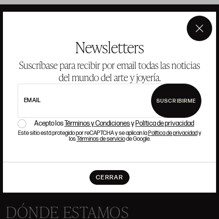
×
Newsletters
ANSORENA
Suscríbase para recibir por email todas las noticias
del mundo del arte y joyería.
HISTORIA
ANSORENA
EQUIPO
EMAIL
SUSCRIBIRME
JOYERÍA
GALERÍA
SUBASTAS
VALORACIONES
Acepto los
Términos y Condiciones
y
Política de privacidad
Este sitio está protegido por reCAPTCHA y se aplican la
Política de privacidad
y
los
Términos de servicio
de Google.
PREGUNTAS FRECUENTES
CONTACTO
CERRAR
DÓNDE ESTAMOS