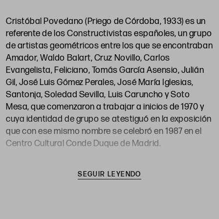
Cristóbal Povedano (Priego de Córdoba, 1933) es un
referente de los Constructivistas españoles, un grupo
de artistas geométricos entre los que se encontraban
Amador, Waldo Balart, Cruz Novillo, Carlos
Evangelista, Feliciano, Tomás García Asensio, Julián
Gil, José Luis Gómez Perales, José María Iglesias,
Santonja, Soledad Sevilla, Luis Caruncho y Soto
Mesa, que comenzaron a trabajar a inicios de 1970 y
cuya identidad de grupo se atestiguó en la exposición
que con ese mismo nombre se celebró en 1987 en el
Centro Cultural Conde Duque de Madrid.
Con formación de arquitecto y afincado en Madrid, en
SEGUIR LEYENDO
su obra predomina un claro sentido de la geometría,
la proporción, el número y la medida, que aplica con
ayuda del color, la línea y el dibujo. Sus piezas respiran
el orden y la armonía de la matemática, pero también