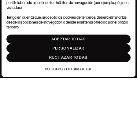
perfil elaborado a partir de tus hábitos de navegación (por ejemplo, páginas
TÉRMINOS Y CONDICIONES
visitadas).
AVISO LEGAL
ANSORENA-APP.FOOT.PRIVACY_POLICY
Tenga en cuenta que, si acepta las cookies de terceros, deberá eliminarlas
POLÍTICA DE COOKIES
desde las opciones del navegador o desde el sistema ofrecido por el propio
AJUSTE DE COOKIES
tercero.
INTRANET
ACEPTAR TODAS
SUBIR
PERSONALIZAR
RECHAZAR TODAS
POLÍTICA DE COOKIES
AVISO LEGAL