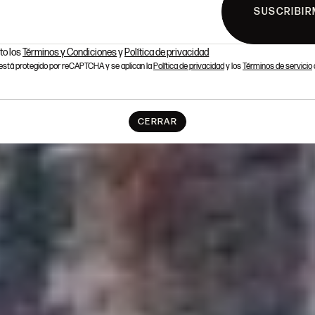
SUSCRIBIR
to los
Términos y Condiciones
y
Política de privacidad
o está protegido por reCAPTCHA y se aplican la
Política de privacidad
y los
Términos de servicio
CERRAR