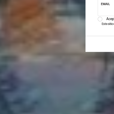
EMAIL
Acep
Este siti