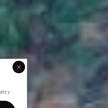
×
arte y