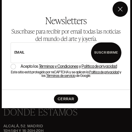
ANSORENA
×
Newsletters
HISTORIA
ANSORENA
Suscríbase para recibir por email todas las noticias
EQUIPO
del mundo del arte y joyería.
JOYERÍA
GALERÍA
EMAIL
SUSCRIBIRME
SUBASTAS
VALORACIONES
Acepto los
Términos y Condiciones
y
Política de privacidad
PREGUNTAS FRECUENTES
Este sitio está protegido por reCAPTCHA y se aplican la
Política de privacidad
y
los
Términos de servicio
de Google.
CONTACTO
CERRAR
DÓNDE ESTAMOS
ALCALÁ, 52. MADRID
10H-14H Y 16:30H-20H